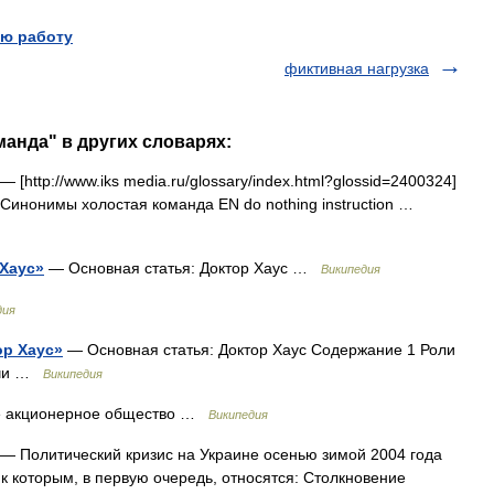
ю работу
фиктивная нагрузка
манда" в других словарях:
[http://www.iks media.ru/glossary/index.html?glossid=2400324]
 Синонимы холостая команда EN do nothing instruction …
 Хаус»
— Основная статья: Доктор Хаус …
Википедия
дия
ор Хаус»
— Основная статья: Доктор Хаус Содержание 1 Роли
рачи …
Википедия
е акционерное общество …
Википедия
— Политический кризис на Украине осенью зимой 2004 года
 которым, в первую очередь, относятся: Столкновение