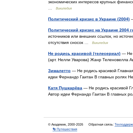
экономических интересов крупных финанс
…
Википедия
Политический кризис в Украине (2004)
—
Политический кризис на Украине 2004 г
источников или внешних ссылок, но источ
отсутствия сносок …
Википедия
Не родись красивой (телесериал)
— Не 
(арт. Нелли Уварова) Жанр Теленовелла
Зималетто
— Не родись красивой Главная
идеи Фернандо Гаитан В главных ролях Н
Катя Пушкарёва
— Не родись красивой Г
Автор идеи Фернандо Гаитан В главных р
© Академик, 2000-2026
Обратная связь:
Техподдерж
👣 Путешествия