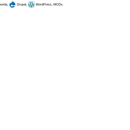
omla,
Drupal,
WordPress, MODx.