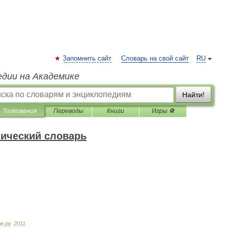
Запомнить сайт
Словарь на свой сайт
RU
едии на Академике
Найти!
Толкования
Переводы
Книги
Игры ⚽
нический словарь
ик
.
ру
.
2011
.