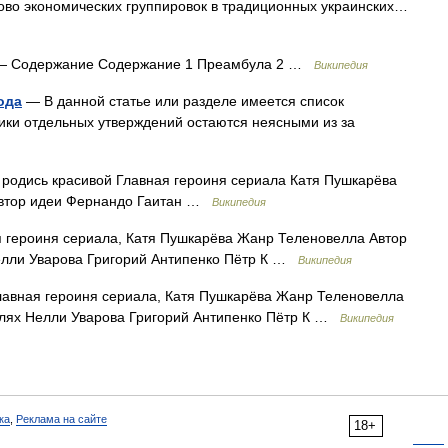
ово экономических группировок в традиционных украинских…
 Содержание Содержание 1 Преамбула 2 …
Википедия
ода
— В данной статье или разделе имеется список
ники отдельных утверждений остаются неясными из за
родись красивой Главная героиня сериала Катя Пушкарёва
 Автор идеи Фернандо Гаитан …
Википедия
 героиня сериала, Катя Пушкарёва Жанр Теленовелла Автор
елли Уварова Григорий Антипенко Пётр К …
Википедия
лавная героиня сериала, Катя Пушкарёва Жанр Теленовелла
олях Нелли Уварова Григорий Антипенко Пётр К …
Википедия
ка
,
Реклама на сайте
18+