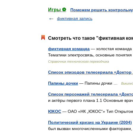
Игры ⚽
Поможем решить контрольну
фиктивная запись
Смотреть что такое "фиктивная ко
фиктивная команда
— холостая команда — 
Тематики электросвязь, основные понятия
Справочник технического переводчика
Список эпизодов телесериала «Доктор
Папины дочки
— Папины дочки …
Википе
Список персонажей телесериала «Докт
и актёры первого плана 1.1 Основные в
ЮКОС
— ОАО «НК „ЮКОС“» Тип Открыто
Политический кризис на Украине (2004)
был вызван многочисленными факторами, к