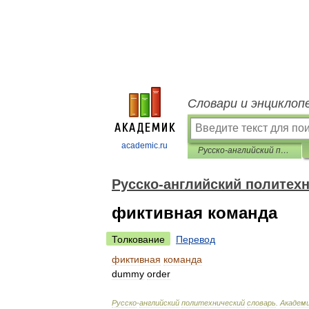
Словари и энциклоп
academic.ru
Русско-английский политехнический словарь
Русско-английский политех
фиктивная команда
Толкование
Перевод
фиктивная
команда
dummy
order
Русско
-
английский
политехнический
словарь
.
Академ